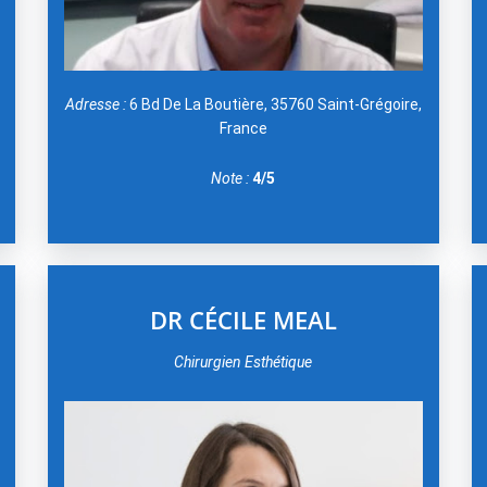
Adresse :
6 Bd De La Boutière, 35760 Saint-Grégoire,
France
Note :
4/5
DR CÉCILE MEAL
Chirurgien Esthétique