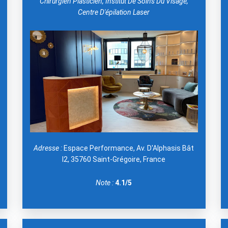
Chirurgien Plasticien, Institut De Soins Du Visage,
Centre D'épilation Laser
Adresse :
Espace Performance, Av. D'Alphasis Bât
I2, 35760 Saint-Grégoire, France
Note :
4.1/5