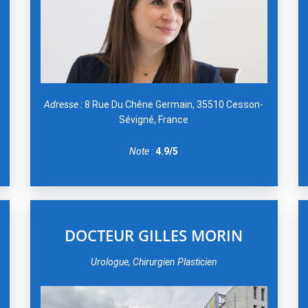
Adresse :
8 Rue Du Chêne Germain, 35510 Cesson-
Sévigné, France
Note :
4.9/5
DOCTEUR GILLES MORIN
Urologue, Chirurgien Plasticien