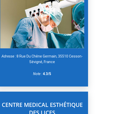
Adresse :
8 Rue Du Chêne Germain, 35510 Cesson-
Sévigné, France
Note :
4.3/5
CENTRE MEDICAL ESTHÉTIQUE
DES LICES