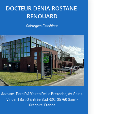
DOCTEUR DÉNIA ROSTANE-
RENOUARD
Chirurgien Esthétique
Adresse :
Parc D'Affaires De La Bretèche, Av. Saint-
Vincent Bat O Entrée Sud RDC, 35760 Saint-
Grégoire, France