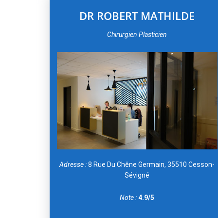
DR ROBERT MATHILDE
Chirurgien Plasticien
Adresse :
8 Rue Du Chêne Germain, 35510 Cesson-
Sévigné
Note :
4.9/5