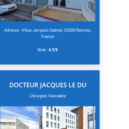
Adresse :
4 Rue Jacques Gabriel, 35000 Rennes,
France
Note :
4.3/5
DOCTEUR JACQUES LE DU
Chirurgien Vasculaire