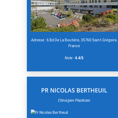
Adresse :
6 Bd De La Boutière, 35760 Saint-Grégoire,
France
Note :
4.4/5
PR NICOLAS BERTHEUIL
Chirurgien Plasticien