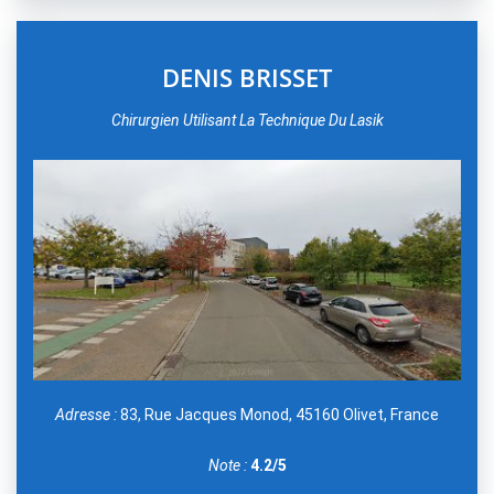
DENIS BRISSET
Chirurgien Utilisant La Technique Du Lasik
Adresse :
83, Rue Jacques Monod, 45160 Olivet, France
Note :
4.2/5