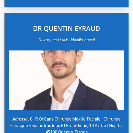
DR QUENTIN EYRAUD
Chirurgien Oral Et Maxillo-Facial
Adresse :
CHR Orléans Chirurgie Maxillo-Faciale - Chirurgie
Plastique Reconstructrice Et Esthétique, 14 Av. De L'Hôpital,
45100 Orléans, France