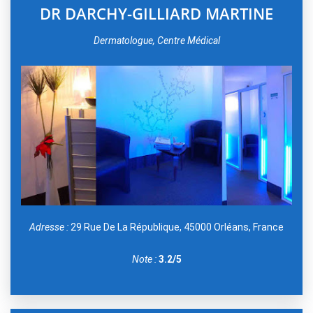
DR DARCHY-GILLIARD MARTINE
Dermatologue, Centre Médical
Adresse :
29 Rue De La République, 45000 Orléans, France
Note :
3.2/5