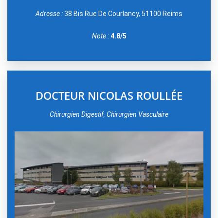
Adresse :
38 Bis Rue De Courlancy, 51100 Reims
Note :
4.8/5
DOCTEUR NICOLAS ROULLÉE
Chirurgien Digestif, Chirurgien Vasculaire