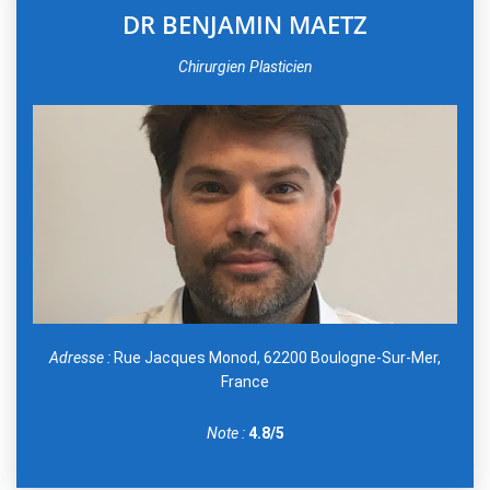
DR BENJAMIN MAETZ
Chirurgien Plasticien
Adresse :
Rue Jacques Monod, 62200 Boulogne-Sur-Mer,
France
Note :
4.8/5