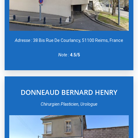
Adresse :
38 Bis Rue De Courlancy, 51100 Reims, France
Note :
4.5/5
DONNEAUD BERNARD HENRY
Chirurgien Plasticien, Urologue