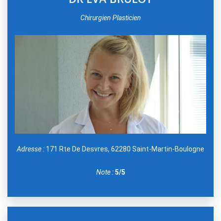
Chirurgien Plasticien
Adresse :
171 Rte De Desvres, 62280 Saint-Martin-Boulogne
Note :
5/5