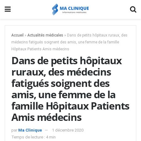
Accueil
»
Actualités médicales
»
Dans de petits hôpitaux ruraux, des
médecins fatigués soignent des amis, une femme de la famille
Hôpitaux Patients Amis médecins
Dans de petits hôpitaux
ruraux, des médecins
fatigués soignent des
amis, une femme de la
famille Hôpitaux Patients
Amis médecins
par
Ma Clinique
1 décembre 2020
Temps de lecture : 4 min