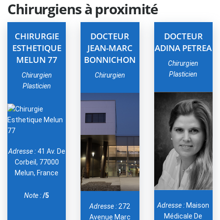
Chirurgiens à proximité
CHIRURGIE
DOCTEUR
DOCTEUR
ESTHETIQUE
JEAN-MARC
ADINA PETREA
MELUN 77
BONNICHON
Chirurgien
Plasticien
Chirurgien
Chirurgien
Plasticien
Adresse :
41 Av. De
Corbeil, 77000
Melun, France
Note :
/5
Adresse :
Maison
Adresse :
272
Médicale De
Avenue Marc