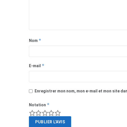
*
Nom
*
E-mail
Enregistrer mon nom, mon e-mail et mon site da
*
Notation
1
2
3
4
5