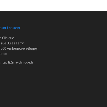
ous trouver
 Clinique
 rue Jules Ferry
1500 Ambérieu-en-Bugey
rance
ntact@ma-clinique.fr