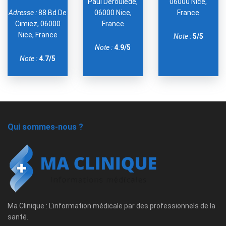
Paul Déroulède,
06000 Nice,
Adresse :
88 Bd De
06000 Nice,
France
Cimiez, 06000
France
Nice, France
Note :
5/5
Note :
4.9/5
Note :
4.7/5
Qui sommes-nous ?
Ma Clinique : L'information médicale par des professionnels de la
santé.