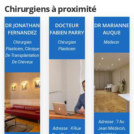
Chirurgiens à proximité
DR JONATHAN
DOCTEUR
DR MARIANNE
FERNANDEZ
FABIEN PARRY
AUQUE
Chirurgien
Chirurgien
Médecin
Plasticien, Clinique
Plasticien
De Transplantation
De Cheveux
Adresse :
7 Av.
Adresse :
4 Rue
Jean Médecin,