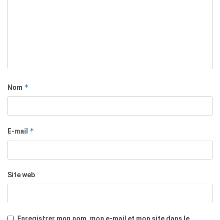
*
Nom
*
E-mail
Site web
Enregistrer mon nom, mon e-mail et mon site dans le