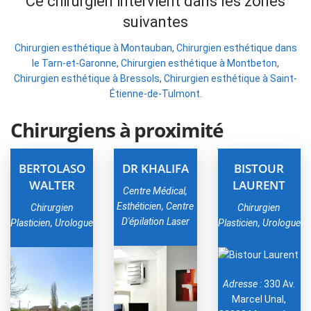
Ce chirurgien intervient dans les zones
suivantes
Chirurgien esthétique à Montauban
,
Chirurgien esthétique dans
le Tarn-et-Garonne
,
Chirurgien esthétique à Montbeton
,
Chirurgien esthétique à Bressols
,
Chirurgien esthétique à Saint-
Étienne-de-Tulmont
.
Chirurgiens à proximité
BERTOLASO
DR KHALIFA
BISTOUR
WALTER
LAURENT
Centre Médical,
Esthéticien, Centre
Chirurgien
Chirurgien
D'épilation Laser
Plasticien, Urologue
Plasticien, Urologue
Adresse :
330 Av.
Marcel Unal,