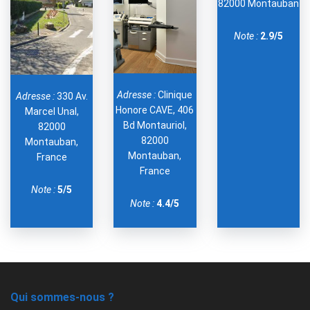
82000 Montauban
Note :
2.9/5
Adresse :
Clinique
Adresse :
330 Av.
Honore CAVE, 406
Marcel Unal,
Bd Montauriol,
82000
82000
Montauban,
Montauban,
France
France
Note :
5/5
Note :
4.4/5
Qui sommes-nous ?