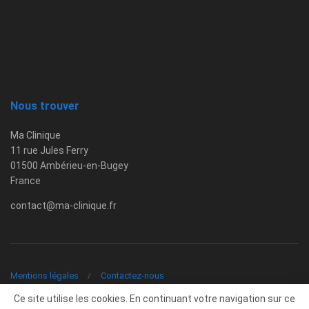
Nous trouver
Ma Clinique
11 rue Jules Ferry
01500 Ambérieu-en-Bugey
France
contact@ma-clinique.fr
Mentions légales
Contactez-nous
Ce site utilise les cookies. En continuant votre navigation sur ce
© 2026 Copyright -
Ma Clinique
-
contact@ma-clinique.fr