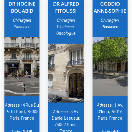
DR HOCINE
DR ALFRED
GODDIO
BOUABID
FITOUSSI
ANNE-SOPHIE
Chirurgien
Chirurgien
Chirurgien
Plasticien
Plasticien,
Plasticien
Oncologue
Adresse :
4 Rue Du
Adresse :
1 Av.
Petit Pont, 75005
Adresse :
5 Av.
D'Iéna, 75016
Paris, France
Daniel Lesueur,
Paris, France
75007 Paris,
France
Note :
3.6/5
Note :
4/5