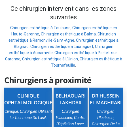
Ce chirurgien intervient dans les zones
suivantes
Chirurgien esthétique à Toulouse
,
Chirurgien esthétique en
Haute-Garonne
,
Chirurgien esthétique à Balma
,
Chirurgien
esthétique à Ramonville-Saint-Agne
,
Chirurgien esthétique à
Blagnac
,
Chirurgien esthétique à Launaguet
,
Chirurgien
esthétique à Aucamville
,
Chirurgien esthétique à Portet-sur-
Garonne
,
Chirurgien esthétique à L’Union
,
Chirurgien esthétique à
Tournefeuille
.
Chirurgiens à proximité
CLINIQUE
BELHAOUARI
DR HUSSEIN
OPHTALMOLOGIQUE
LAKHDAR
EL MAGHRABI
Clinique, Chirurgien Utilisant
Chirurgien
Chirurgien
La Technique Du Lasik
Plasticien, Centre
Plasticien,
D'épilation Laser,
Chirurgien De La