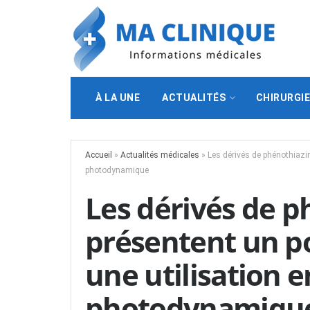
À LA UNE
ACTUALITÉS
CHIRURGI
Accueil
»
Actualités médicales
»
Les dérivés de phénothiazin
photodynamique
Les dérivés de p
présentent un po
une utilisation 
photodynamiqu