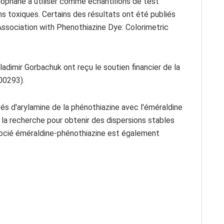
lophane à utiliser comme échantillons de test
ns toxiques. Certains des résultats ont été publiés
 Association with Phenothiazine Dye: Colorimetric
dimir Gorbachuk ont ​​reçu le soutien financier de la
00293).
ivés d'arylamine de la phénothiazine avec l'éméraldine
 la recherche pour obtenir des dispersions stables
socié éméraldine-phénothiazine est également