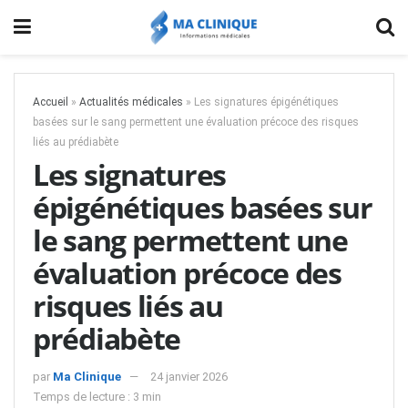
Accueil
»
Actualités médicales
»
Les signatures épigénétiques
basées sur le sang permettent une évaluation précoce des risques
liés au prédiabète
Les signatures
épigénétiques basées sur
le sang permettent une
évaluation précoce des
risques liés au
prédiabète
par
Ma Clinique
24 janvier 2026
Temps de lecture : 3 min