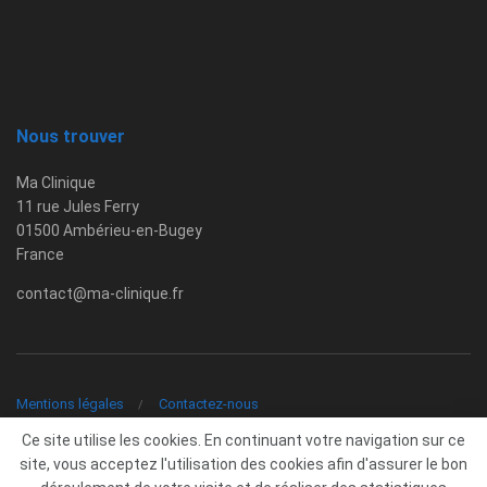
Nous trouver
Ma Clinique
11 rue Jules Ferry
01500 Ambérieu-en-Bugey
France
contact@ma-clinique.fr
Mentions légales
Contactez-nous
Ce site utilise les cookies. En continuant votre navigation sur ce
© 2026 Copyright -
Ma Clinique
-
contact@ma-clinique.fr
site, vous acceptez l'utilisation des cookies afin d'assurer le bon