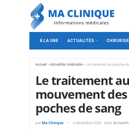
À LA UNE
ACTUALITÉS
CHIRURGI
Accueil
»
Actualités médicales
»
Le traitement au plasma d
Le traitement a
mouvement des p
poches de sang
par
Ma Clinique
5 décembre 2020
dans
Actualit