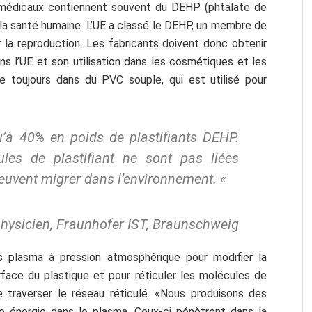
s médicaux contiennent souvent du DEHP (phtalate de
à la santé humaine. L’UE a classé le DEHP, un membre de
la reproduction. Les fabricants doivent donc obtenir
dans l’UE et son utilisation dans les cosmétiques et les
ve toujours dans du PVC souple, qui est utilisé pour
’à 40% en poids de plastifiants DEHP.
les de plastifiant ne sont pas liées
euvent migrer dans l’environnement. «
hysicien, Fraunhofer IST, Braunschweig
s plasma à pression atmosphérique pour modifier la
urface du plastique et pour réticuler les molécules de
traverser le réseau réticulé. «Nous produisons des
 énergie dans le plasma. Ceux-ci pénètrent dans la