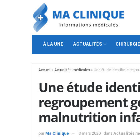
À LA UNE
ACTUALITÉS
CHIRURGI
Accueil
»
Actualités médicales
»
Une étude identifie le regr
Une étude identif
regroupement gé
malnutrition inf
par
Ma Clinique
3 mars 2020
dans
Actualités m