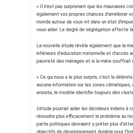
« Il n'est pas surprenant que les mauvaises co
également vos propres chances d'améliorer vos
monde autour de vous vit dans un état d'impu
vous aider. Le degré de ségrégation affecte la
La nouvelle étude révèle également que la maln
inférieurs d'éducation maternelle et d'accès au
pauvreté des ménages et si la mère souffrait 
« Ce qui nous a le plus surpris, c'est la délimi
aucune information sur les zones climatiques, 
ensuite, le modèle identifie toujours des clus
L'étude pourrait aider les décideurs indiens à
résoudre plus efficacement le problème au nive
partis politiques devraient y prêter plus d'atte
objectifs de développement durable pour l'Inde