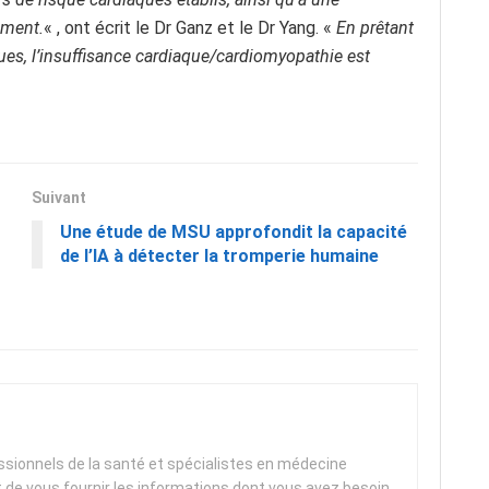
ement.
« , ont écrit le Dr Ganz et le Dr Yang. «
En prêtant
ques, l’insuffisance cardiaque/cardiomyopathie est
Suivant
Une étude de MSU approfondit la capacité
de l’IA à détecter la tromperie humaine
essionnels de la santé et spécialistes en médecine
t de vous fournir les informations dont vous avez besoin