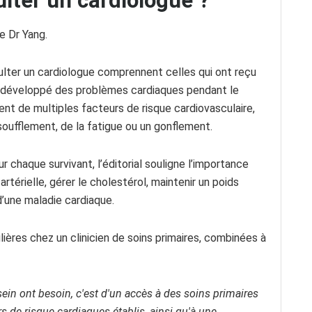
ulter un cardiologue ?
e Dr Yang.
lter un cardiologue comprennent celles qui ont reçu
nt développé des problèmes cardiaques pendant le
ent de multiples facteurs de risque cardiovasculaire,
oufflement, de la fatigue ou un gonflement.
r chaque survivant, l’éditorial souligne l’importance
rtérielle, gérer le cholestérol, maintenir un poids
d’une maladie cardiaque.
ulières chez un clinicien de soins primaires, combinées à
ein ont besoin, c'est d'un accès à des soins primaires
s de risque cardiaques établis, ainsi qu'à une