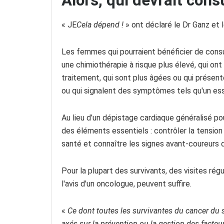
Alors, qui devrait cons
« JE
Cela dépend !
» ont déclaré le Dr Ganz et l
Les femmes qui pourraient bénéficier de consu
une chimiothérapie à risque plus élevé, qui o
traitement, qui sont plus âgées ou qui présent
ou qui signalent des symptômes tels qu'un ess
Au lieu d’un dépistage cardiaque généralisé pou
des éléments essentiels : contrôler la tension a
santé et connaître les signes avant-coureurs 
Pour la plupart des survivants, des visites rég
l'avis d'un oncologue, peuvent suffire.
«
Ce dont toutes les survivantes du cancer du s
axés sur la prévention ou la gestion des facteur