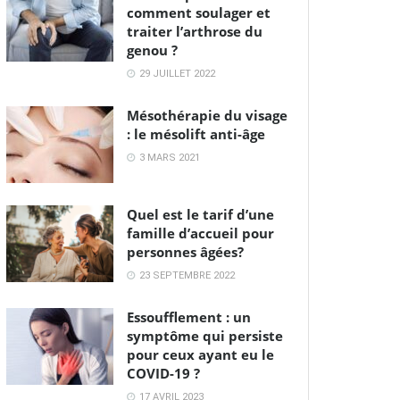
comment soulager et
traiter l’arthrose du
genou ?
29 JUILLET 2022
Mésothérapie du visage
: le mésolift anti-âge
3 MARS 2021
Quel est le tarif d’une
famille d’accueil pour
personnes âgées?
23 SEPTEMBRE 2022
Essoufflement : un
symptôme qui persiste
pour ceux ayant eu le
COVID-19 ?
17 AVRIL 2023